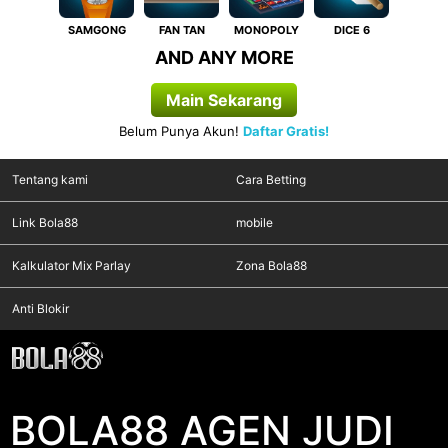
SAMGONG
FAN TAN
MONOPOLY
DICE 6
AND ANY MORE
Main Sekarang
Belum Punya Akun!
Daftar Gratis!
Tentang kami
Cara Betting
Link Bola88
mobile
Kalkulator Mix Parlay
Zona Bola88
Anti Blokir
BOLA88 AGEN JUDI