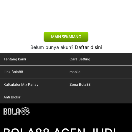
MAIN SEKARANG
Belum punya akun?
Daftar disini
Tentang kami
Cara Betting
Link Bola88
mobile
Kalkulator Mix Parlay
Zona Bola88
Anti Blokir