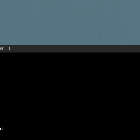
kir
|
ri