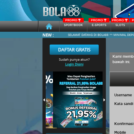
PROMO
PROMO
PROMO
SPORTBOOK
E-SPORTS
SLOTS
NEW :
SELAMAT DATANG DI BOLA88 ^^ MINIMAL DEPOSIT HAN
DAFTAR GRATIS
Kami membut
Sudah punya akun?
bawah ini.
Login Disini
Username
Kata sandi
Konfirmasi
Mobile