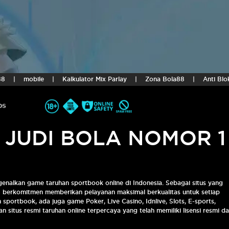
88
|
mobile
|
Kalkulator Mix Parlay
|
Zona Bola88
|
Anti Blo
 JUDI BOLA NOMOR 1
genalkan game taruhan sportbook online di Indonesia. Sebagai situs yang
 berkomitmen memberikan pelayanan maksimal berkualitas untuk setiap
portbook, ada juga game Poker, Live Casino, Idnlive, Slots, E-sports,
situs resmi taruhan online terpercaya yang telah memiliki lisensi resmi da