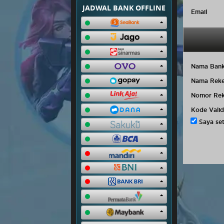
JADWAL BANK OFFLINE
Email
Nama Ban
Nama Reke
Nomor Rek
Kode Valid
Saya se