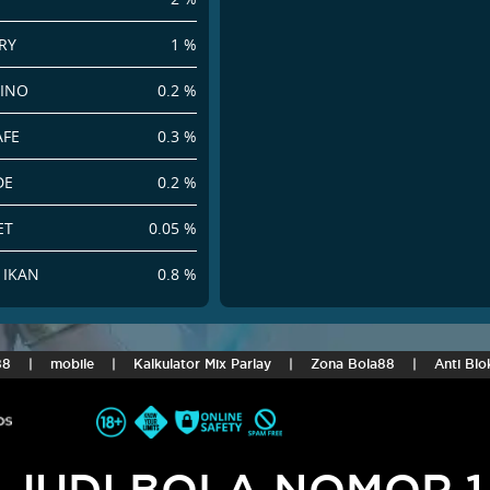
RY
1 %
SINO
0.2 %
AFE
0.3 %
DE
0.2 %
ET
0.05 %
 IKAN
0.8 %
88
|
mobile
|
Kalkulator Mix Parlay
|
Zona Bola88
|
Anti Blo
 JUDI BOLA NOMOR 1