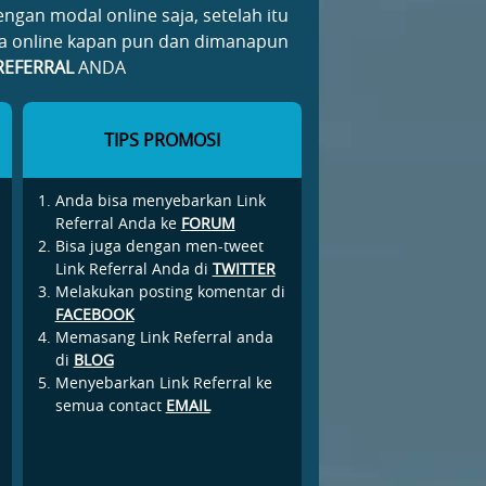
ngan modal online saja, setelah itu
ra online kapan pun dan dimanapun
REFERRAL
ANDA
TIPS PROMOSI
Anda bisa menyebarkan Link
Referral Anda ke
FORUM
Bisa juga dengan men-tweet
Link Referral Anda di
TWITTER
Melakukan posting komentar di
FACEBOOK
Memasang Link Referral anda
di
BLOG
Menyebarkan Link Referral ke
semua contact
EMAIL