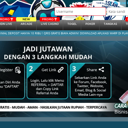
|
Download APK
Live 
PROMO
NEW
PROMO
IDN LIVE
ARCADE
LIVE CASINO
TOGEL
POKER
TANGKAS
T
POSIT HANYA 10 RIBU ! QRIS GRATIS BIAYA ADMIN! DOWNLOAD APLIKASI WARP DI PLAY STORE UN