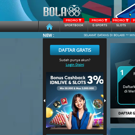
PROMO
PROMO
PROMO
SPORTBOOK
E-SPORTS
SLOTS
NEW :
SELAMAT DATANG DI BOLA88 ^^ MINIMAL DE
DAFTAR GRATIS
Sudah punya akun?
Login Disini