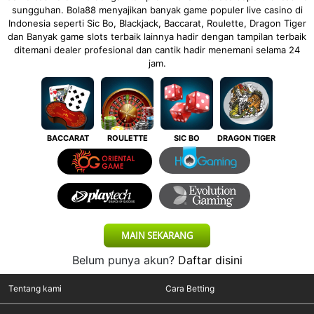
sungguhan. Bola88 menyajikan banyak game populer live casino di
Indonesia seperti Sic Bo, Blackjack, Baccarat, Roulette, Dragon Tiger
dan Banyak game slots terbaik lainnya hadir dengan tampilan terbaik
ditemani dealer profesional dan cantik hadir menemani selama 24
jam.
BACCARAT
ROULETTE
SIC BO
DRAGON TIGER
MAIN SEKARANG
Belum punya akun?
Daftar disini
Tentang kami
Cara Betting